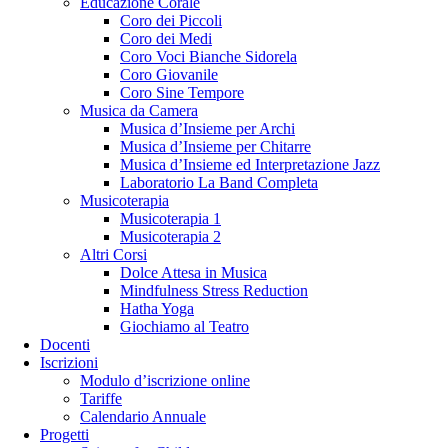
Educazione Corale
Coro dei Piccoli
Coro dei Medi
Coro Voci Bianche Sidorela
Coro Giovanile
Coro Sine Tempore
Musica da Camera
Musica d’Insieme per Archi
Musica d’Insieme per Chitarre
Musica d’Insieme ed Interpretazione Jazz
Laboratorio La Band Completa
Musicoterapia
Musicoterapia 1
Musicoterapia 2
Altri Corsi
Dolce Attesa in Musica
Mindfulness Stress Reduction
Hatha Yoga
Giochiamo al Teatro
Docenti
Iscrizioni
Modulo d’iscrizione online
Tariffe
Calendario Annuale
Progetti