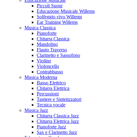
Educazione Musicale
Piccoli Suoni
Educazione Musicale Willems
Solfeggio vivo Willems
Ear Training Willems
Musica Classica
Pianoforte
Chitarra Classica
Mandolino
Flauto Traverso
Clarinetto e Sassofono
Violino
Violoncello
Contrabbasso
Musica Moderna
Basso Elettrico
Chitarra Elettrica
Percussioni
Tastiere e Sintetizzatori
Tecnica vocale
Musica Jazz
Chitarra Classica Jazz
Chitarra Elettrica Jazz
Pianoforte Jazz
Sax e Clarinetto Jazz