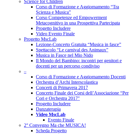
Science for Children
Corso di Formazione e Aggiornamento “Tra
Scienza e Musica”
Corso Competenze ed Empowerment
Metacognitivo in una Prospettiva Partecipata
Progetto Includere
Video Evento Finale
Progetto MscLab
Lezione-Concerto Gratuita “Musica in fasce”
Spettacolo “Le carnival des Animaux”
Musica in Fasce nel Mio Nido
Il Mondo del Bambino: incontri per genitori e
docenti per un percorso condiviso
–
Corso di Formazione e Aggiornamento Docenti
Orchestra d’Archi Interscolastica
Concerti di Primavera 2017
Concerto Finale dei Corsi dell’Associazione “Per
Cori e Orchestra 2017″
Progetto Includere
Danzaterapia
Video MscLab
Evento Finale
2° Convegno Ma che MUSICA!
Scheda Progetto