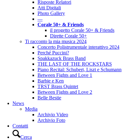
Risposte Relatori
Atti Digitali
Photo Gallery
––
Corale 50+ & Friends
il progetto Corale 50+ & Friends
Dirette Corale 50+
Ti racconto la mia musica 2024
Concerto Polistrumentale interattivo 2024
Perché Puccini?
Spakkazuck Brass Band
THE LAST OF THE ROCKSTARS
Piano Recital: Schubert, Liszt e Schumann
Between Fights and Love 1
Barbie e Ken
TRST Brass Quintet
Between Fights and Love 2
Belle Bestie
News
Media
Archivio Video
Archivio Foto
Contatti
Cerca