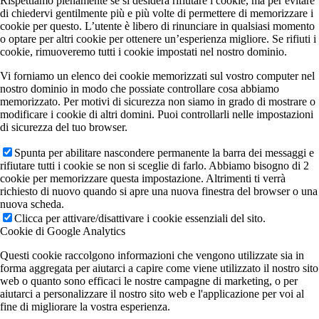
Rispettiamo pienamente se si desidera rifiutare i cookie, ma per evitare
di chiedervi gentilmente più e più volte di permettere di memorizzare i
cookie per questo. L’utente è libero di rinunciare in qualsiasi momento
o optare per altri cookie per ottenere un’esperienza migliore. Se rifiuti i
cookie, rimuoveremo tutti i cookie impostati nel nostro dominio.
Vi forniamo un elenco dei cookie memorizzati sul vostro computer nel
nostro dominio in modo che possiate controllare cosa abbiamo
memorizzato. Per motivi di sicurezza non siamo in grado di mostrare o
modificare i cookie di altri domini. Puoi controllarli nelle impostazioni
di sicurezza del tuo browser.
Spunta per abilitare nascondere permanente la barra dei messaggi e
rifiutare tutti i cookie se non si sceglie di farlo. Abbiamo bisogno di 2
cookie per memorizzare questa impostazione. Altrimenti ti verrà
richiesto di nuovo quando si apre una nuova finestra del browser o una
nuova scheda.
Clicca per attivare/disattivare i cookie essenziali del sito.
Cookie di Google Analytics
Questi cookie raccolgono informazioni che vengono utilizzate sia in
forma aggregata per aiutarci a capire come viene utilizzato il nostro sito
web o quanto sono efficaci le nostre campagne di marketing, o per
aiutarci a personalizzare il nostro sito web e l'applicazione per voi al
fine di migliorare la vostra esperienza.