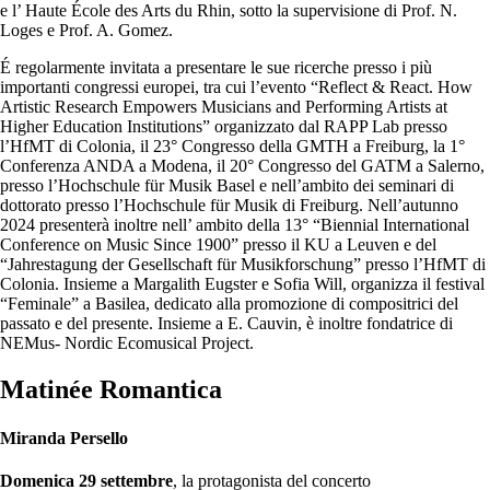
e l’ Haute École des Arts du Rhin, sotto la supervisione di Prof. N.
Loges e Prof. A. Gomez.
É regolarmente invitata a presentare le sue ricerche presso i più
importanti congressi europei, tra cui l’evento “Reflect & React. How
Artistic Research Empowers Musicians and Performing Artists at
Higher Education Institutions” organizzato dal RAPP Lab presso
l’HfMT di Colonia, il 23° Congresso della GMTH a Freiburg, la 1°
Conferenza ANDA a Modena, il 20° Congresso del GATM a Salerno,
presso l’Hochschule für Musik Basel e nell’ambito dei seminari di
dottorato presso l’Hochschule für Musik di Freiburg. Nell’autunno
2024 presenterà inoltre nell’ ambito della 13° “Biennial International
Conference on Music Since 1900” presso il KU a Leuven e del
“Jahrestagung der Gesellschaft für Musikforschung” presso l’HfMT di
Colonia. Insieme a Margalith Eugster e Sofia Will, organizza il festival
“Feminale” a Basilea, dedicato alla promozione di compositrici del
passato e del presente. Insieme a E. Cauvin, è inoltre fondatrice di
NEMus- Nordic Ecomusical Project.
Matinée Romantica
Miranda Persello
Domenica 29 settembre
, la protagonista
de
l concerto