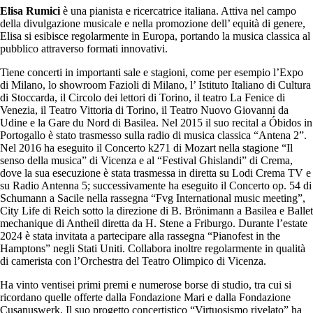
Elisa Rumici
è una pianista e ricercatrice italiana. Attiva nel campo
della divulgazione musicale e nella promozione dell’ equità di genere,
Elisa si esibisce regolarmente in Europa, portando la musica classica al
pubblico attraverso formati innovativi.
Tiene concerti in importanti sale e stagioni, come per esempio l’Expo
di Milano, lo showroom Fazioli di Milano, l’ Istituto Italiano di Cultura
di Stoccarda, il Circolo dei lettori di Torino, il teatro La Fenice di
Venezia, il Teatro Vittoria di Torino, il Teatro Nuovo Giovanni da
Udine e la Gare du Nord di Basilea. Nel 2015 il suo recital a Óbidos in
Portogallo è stato trasmesso sulla radio di musica classica “Antena 2”.
Nel 2016 ha eseguito il Concerto k271 di Mozart nella stagione “Il
senso della musica” di Vicenza e al “Festival Ghislandi” di Crema,
dove la sua esecuzione è stata trasmessa in diretta su Lodi Crema TV e
su Radio Antenna 5; successivamente ha eseguito il Concerto op. 54 di
Schumann a Sacile nella rassegna “Fvg International music meeting”,
City Life di Reich sotto la direzione di B. Brönimann a Basilea e Ballet
mechanique di Antheil diretta da H. Stene a Friburgo. Durante l’estate
2024 è stata invitata a partecipare alla rassegna “Pianofest in the
Hamptons” negli Stati Uniti. Collabora inoltre regolarmente in qualità
di camerista con l’Orchestra del Teatro Olimpico di Vicenza.
Ha vinto ventisei primi premi e numerose borse di studio, tra cui si
ricordano quelle offerte dalla Fondazione Mari e dalla Fondazione
Cusanuswerk. Il suo progetto concertistico “Virtuosismo rivelato” ha