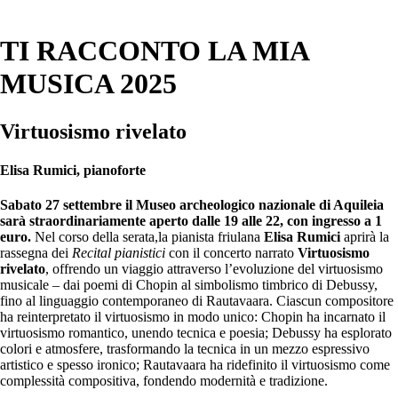
TI RACCONTO LA MIA
MUSICA 2025
Virtuosismo rivelato
Elisa Rumici, pianoforte
Sabato 27 settembre il Museo archeologico nazionale di Aquileia
sarà straordinariamente aperto dalle 19 alle 22, con ingresso a 1
euro.
Nel corso
de
lla serata,la pianista friulana
Elisa Rumici
aprirà la
rassegna
de
i
Recital pianistici
con il concerto narrato
Virtuosismo
rivelato
, offrendo un viaggio attraverso l’evoluzione
de
l virtuosismo
musicale – dai poemi di Chopin al simbolismo timbrico di
De
bussy,
fino al linguaggio contemporaneo di Rautavaara. Ciascun compositore
ha reinterpretato il virtuosismo in modo unico: Chopin ha incarnato il
virtuosismo romantico, unendo tecnica e poesia;
De
bussy ha esplorato
colori e atmosfere, trasformando la tecnica in un mezzo espressivo
artistico e spesso ironico; Rautavaara ha ridefinito il virtuosismo come
complessità compositiva, fondendo modernità e tradizione.