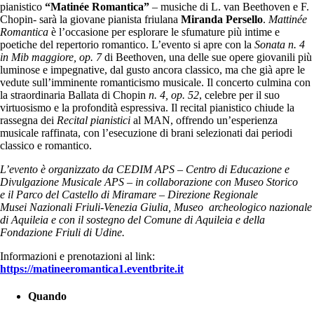
pianistico
“Matinée Romantica”
– musiche di L. van Beethoven e F.
Chopin- sarà la giovane pianista friulana
Miranda Persello
.
Mattinée
Romantica
è l’occasione per esplorare le sfumature più intime e
poetiche
de
l repertorio romantico. L’evento si apre con la
Sonata n. 4
in Mib maggiore, op. 7
di Beethoven, una
de
lle sue opere giovanili più
luminose e impegnative, dal gusto ancora classico, ma che già apre le
vedute sull’imminente romanticismo musicale. Il concerto culmina con
la straordinaria Ballata di Chopin
n. 4, op. 52
, celebre per il suo
virtuosismo e la profondità espressiva.
Il recital pianistico chiude la
rassegna dei
Recital pianistici
al MAN, offrendo un’esperienza
musicale raffinata, con l’esecuzione di brani selezionati dai periodi
classico e romantico.
L’evento è organizzato da CEDIM APS – Centro di Educazione e
Divulgazione Musicale APS – in collaborazione con Museo Storico
e il Parco
de
l Castello di Miramare – Direzione Regionale
Musei Nazionali Friuli-Venezia Giulia, Museo archeologico nazionale
di Aquileia e con il sostegno
de
l Comune di Aquileia e
de
lla
Fondazione Friuli di Udine.
Informazioni e prenotazioni
al link:
https://matineeromantica1.eventbrite.it
Quando