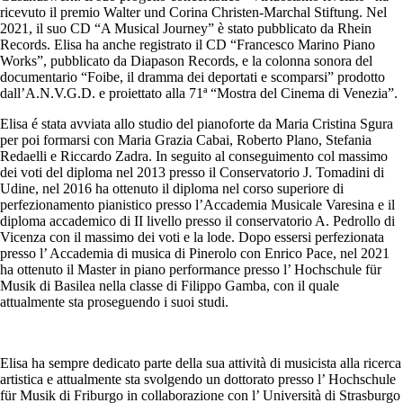
ricevuto il premio Walter und Corina Christen-Marchal Stiftung. Nel
2021, il suo CD “A Musical Journey” è stato pubblicato da Rhein
Records. Elisa ha anche registrato il CD “Francesco Marino Piano
Works”, pubblicato da Diapason Records, e la colonna sonora del
documentario “Foibe, il dramma dei deportati e scomparsi” prodotto
dall’A.N.V.G.D. e proiettato alla 71ª “Mostra del Cinema di Venezia”.
Elisa é stata avviata allo studio del pianoforte da Maria Cristina Sgura
per poi formarsi con Maria Grazia Cabai, Roberto Plano, Stefania
Redaelli e Riccardo Zadra. In seguito al conseguimento col massimo
dei voti del diploma nel 2013 presso il Conservatorio J. Tomadini di
Udine, nel 2016 ha ottenuto il diploma nel corso superiore di
perfezionamento pianistico presso l’Accademia Musicale Varesina e il
diploma accademico di II livello presso il conservatorio A. Pedrollo di
Vicenza con il massimo dei voti e la lode. Dopo essersi perfezionata
presso l’ Accademia di musica di Pinerolo con Enrico Pace, nel 2021
ha ottenuto il Master in piano performance presso l’ Hochschule für
Musik di Basilea nella classe di Filippo Gamba, con il quale
attualmente sta proseguendo i suoi studi.
Elisa ha sempre dedicato parte della sua attività di musicista alla ricerca
artistica e attualmente sta svolgendo un dottorato presso l’ Hochschule
für Musik di Friburgo in collaborazione con l’ Università di Strasburgo