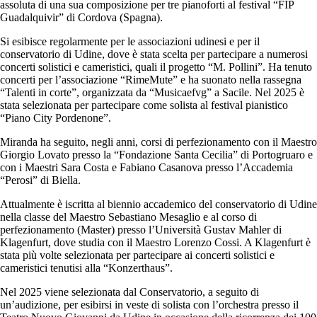
assoluta di una sua composizione per tre pianoforti al festival “FIP
Guadalquivir” di Cordova (Spagna).
Si esibisce regolarmente per le associazioni udinesi e per il
conservatorio di Udine, dove è stata scelta per partecipare a numerosi
concerti solistici e cameristici, quali il progetto “M. Pollini”. Ha tenuto
concerti per l’associazione “RimeMute” e ha suonato nella rassegna
“Talenti in corte”, organizzata da “Musicaefvg” a Sacile. Nel 2025 è
stata selezionata per partecipare come solista al festival pianistico
“Piano City Pordenone”.
Miranda ha seguito, negli anni, corsi di perfezionamento con il Maestro
Giorgio Lovato presso la “Fondazione Santa Cecilia” di Portogruaro e
con i Maestri Sara Costa e Fabiano Casanova presso l’Accademia
“Perosi” di Biella.
Attualmente è iscritta al biennio accademico del conservatorio di Udine
nella classe del Maestro Sebastiano Mesaglio e al corso di
perfezionamento (Master) presso l’Università Gustav Mahler di
Klagenfurt, dove studia con il Maestro Lorenzo Cossi. A Klagenfurt è
stata più volte selezionata per partecipare ai concerti solistici e
cameristici tenutisi alla “Konzerthaus”.
Nel 2025 viene selezionata dal Conservatorio, a seguito di
un’audizione, per esibirsi in veste di solista con l’orchestra presso il