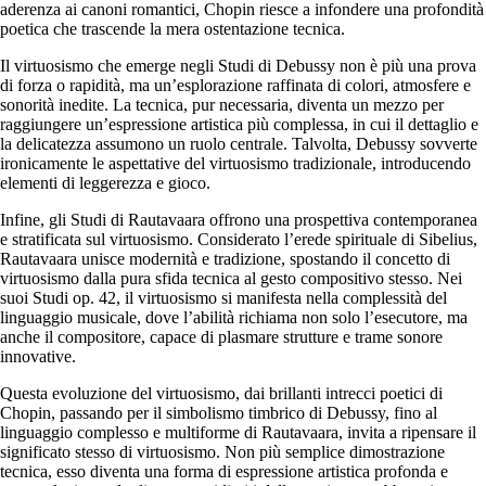
aderenza ai canoni romantici, Chopin riesce a infondere una profondità
poetica che trascende la mera ostentazione tecnica.
Il virtuosismo che emerge negli Studi di Debussy non è più una prova
di forza o rapidità, ma un’esplorazione raffinata di colori, atmosfere e
sonorità inedite. La tecnica, pur necessaria, diventa un mezzo per
raggiungere un’espressione artistica più complessa, in cui il dettaglio e
la delicatezza assumono un ruolo centrale. Talvolta, Debussy sovverte
ironicamente le aspettative del virtuosismo tradizionale, introducendo
elementi di leggerezza e gioco.
Infine, gli Studi di Rautavaara offrono una prospettiva contemporanea
e stratificata sul virtuosismo. Considerato l’erede spirituale di Sibelius,
Rautavaara unisce modernità e tradizione, spostando il concetto di
virtuosismo dalla pura sfida tecnica al gesto compositivo stesso. Nei
suoi Studi op. 42, il virtuosismo si manifesta nella complessità del
linguaggio musicale, dove l’abilità richiama non solo l’esecutore, ma
anche il compositore, capace di plasmare strutture e trame sonore
innovative.
Questa evoluzione del virtuosismo, dai brillanti intrecci poetici di
Chopin, passando per il simbolismo timbrico di Debussy, fino al
linguaggio complesso e multiforme di Rautavaara, invita a ripensare il
significato stesso di virtuosismo. Non più semplice dimostrazione
tecnica, esso diventa una forma di espressione artistica profonda e