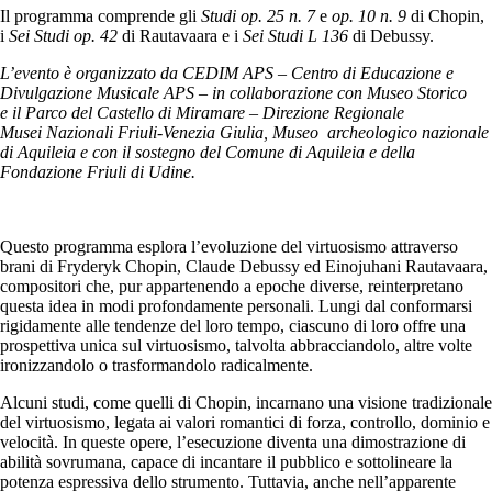
Il programma comprende gli
Studi op. 25 n. 7
e
op. 10 n. 9
di Chopin,
i
Sei Studi op. 42
di Rautavaara e i
Sei Studi L 136
di
De
bussy.
L’evento è organizzato da CEDIM APS – Centro di Educazione e
Divulgazione Musicale APS – in collaborazione con Museo Storico
e
il
Parco
de
l Castello di Miramare
–
Direzione Regionale
Musei
Nazionali
Friuli-Venezia Giulia, Museo
a
rcheologico
n
azionale
di Aquileia e con il sostegno
de
l Comune di Aquileia e
de
lla
Fondazione Friuli di Udine.
Questo programma esplora l’evoluzione del virtuosismo attraverso
brani di Fryderyk Chopin, Claude Debussy ed Einojuhani Rautavaara,
compositori che, pur appartenendo a epoche diverse, reinterpretano
questa idea in modi profondamente personali. Lungi dal conformarsi
rigidamente alle tendenze del loro tempo, ciascuno di loro offre una
prospettiva unica sul virtuosismo, talvolta abbracciandolo, altre volte
ironizzandolo o trasformandolo radicalmente.
Alcuni studi, come quelli di Chopin, incarnano una visione tradizionale
del virtuosismo, legata ai valori romantici di forza, controllo, dominio e
velocità. In queste opere, l’esecuzione diventa una dimostrazione di
abilità sovrumana, capace di incantare il pubblico e sottolineare la
potenza espressiva dello strumento. Tuttavia, anche nell’apparente