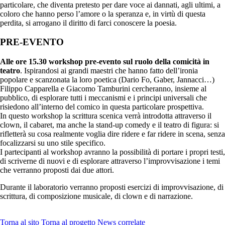
particolare, che diventa pretesto per dare voce ai dannati, agli ultimi, a
coloro che hanno perso l’amore o la speranza e, in virtù di questa
perdita, si arrogano il diritto di farci conoscere la poesia.
PRE-EVENTO
Alle ore 15.30 workshop pre-evento sul ruolo della comicità in
teatro
. Ispirandosi ai grandi maestri che hanno fatto dell’ironia
popolare e scanzonata la loro poetica (Dario Fo, Gaber, Jannacci…)
Filippo Capparella e Giacomo Tamburini cercheranno, insieme al
pubblico, di esplorare tutti i meccanismi e i principi universali che
risiedono all’interno del comico in questa particolare prospettiva.
In questo workshop la scrittura scenica verrà introdotta attraverso il
clown, il cabaret, ma anche la stand-up comedy e il teatro di figura: si
rifletterà su cosa realmente voglia dire ridere e far ridere in scena, senza
focalizzarsi su uno stile specifico.
I partecipanti al workshop avranno la possibilità di portare i propri testi,
di scriverne di nuovi e di esplorare attraverso l’improvvisazione i temi
che verranno proposti dai due attori.
Durante il laboratorio verranno proposti esercizi di improvvisazione, di
scrittura, di composizione musicale, di clown e di narrazione.
Torna al sito
Torna al progetto
News correlate