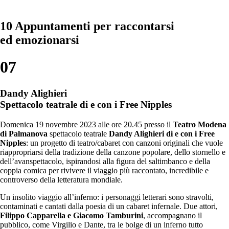
10 Appuntamenti
per raccontarsi
ed emozionarsi
07
Dandy Alighieri
Spettacolo teatrale di e con i Free Nipples
Domenica 19 novembre 2023 alle ore 20.45 presso il
Teatro Modena
di Palmanova
spettacolo teatrale
Dandy Alighieri di e con i Free
Nipples
: un progetto di teatro/cabaret con canzoni originali che vuole
riappropriarsi della tradizione della canzone popolare, dello stornello e
dell’avanspettacolo, ispirandosi alla figura del saltimbanco e della
coppia comica per rivivere il viaggio più raccontato, incredibile e
controverso della letteratura mondiale.
Un insolito viaggio all’inferno: i personaggi letterari sono stravolti,
contaminati e cantati dalla poesia di un cabaret infernale. Due attori,
Filippo Capparella e Giacomo Tamburini
, accompagnano il
pubblico, come Virgilio e Dante, tra le bolge di un inferno tutto