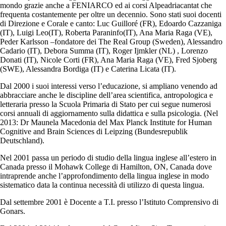
mondo grazie anche a FENIARCO ed ai corsi Alpeadriacantat che
frequenta costantemente per oltre un decennio. Sono stati suoi docenti
di Direzione e Corale e canto: Luc Guilloré (FR), Edoardo Cazzaniga
(IT), Luigi Leo(IT), Roberta Paraninfo(IT), Ana Maria Raga (VE),
Peder Karlsson –fondatore dei The Real Group (Sweden), Alessandro
Cadario (IT), Debora Summa (IT), Roger Ijmkler (NL) , Lorenzo
Donati (IT), Nicole Corti (FR), Ana Maria Raga (VE), Fred Sjoberg
(SWE), Alessandra Bordiga (IT) e Caterina Licata (IT).
Dal 2000 i suoi interessi verso l’educazione, si ampliano venendo ad
abbracciare anche le discipline dell’area scientifica, antropologica e
letteraria presso la Scuola Primaria di Stato per cui segue numerosi
corsi annuali di aggiornamento sulla didattica e sulla psicologia. (Nel
2013: Dr Maunela Macedonia del Max Planck Institute for Human
Cognitive and Brain Sciences di Leipzing (Bundesrepublik
Deutschland).
Nel 2001 passa un periodo di studio della lingua inglese all’estero in
Canada presso il Mohawk College di Hamilton, ON, Canada dove
intraprende anche l’approfondimento della lingua inglese in modo
sistematico data la continua necessità di utilizzo di questa lingua.
Dal settembre 2001 è Docente a T.I. presso l’Istituto Comprensivo di
Gonars.