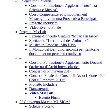
Science for Children
Corso di Formazione e Aggiornamento “Tra
Scienza e Musica”
Corso Competenze ed Empowerment
Metacognitivo in una Prospettiva Partecipata
Progetto Includere
Video Evento Finale
Progetto MscLab
Lezione-Concerto Gratuita “Musica in fasce”
Spettacolo “Le carnival des Animaux”
Musica in Fasce nel Mio Nido
Il Mondo del Bambino: incontri per genitori e
docenti per un percorso condiviso
–
Corso di Formazione e Aggiornamento Docenti
Orchestra d’Archi Interscolastica
Concerti di Primavera 2017
Concerto Finale dei Corsi dell’Associazione “Per
Cori e Orchestra 2017″
Progetto Includere
Danzaterapia
Video MscLab
Evento Finale
2° Convegno Ma che MUSICA!
Scheda Progetto