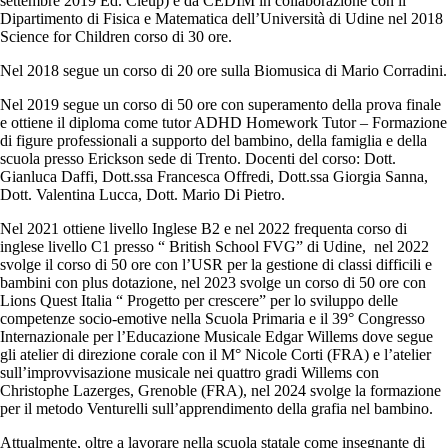
settembre 2019 Ed. Cleup) e da CEDIM in collaborazione con il
Dipartimento di Fisica e Matematica dell’Università di Udine nel 2018
Science for Children corso di 30 ore.
Nel 2018 segue un corso di 20 ore sulla Biomusica di Mario Corradini.
Nel 2019 segue un corso di 50 ore con superamento della prova finale
e ottiene il diploma come tutor ADHD Homework Tutor – Formazione
di figure professionali a supporto del bambino, della famiglia e della
scuola presso Erickson sede di Trento. Docenti del corso: Dott.
Gianluca Daffi, Dott.ssa Francesca Offredi, Dott.ssa Giorgia Sanna,
Dott. Valentina Lucca, Dott. Mario Di Pietro.
Nel 2021 ottiene livello Inglese B2 e nel 2022 frequenta corso di
inglese livello C1 presso “ British School FVG” di Udine, nel 2022
svolge il corso di 50 ore con l’USR per la gestione di classi difficili e
bambini con plus dotazione, nel 2023 svolge un corso di 50 ore con
Lions Quest Italia “ Progetto per crescere” per lo sviluppo delle
competenze socio-emotive nella Scuola Primaria e il 39° Congresso
Internazionale per l’Educazione Musicale Edgar Willems dove segue
gli atelier di direzione corale con il M° Nicole Corti (FRA) e l’atelier
sull’improvvisazione musicale nei quattro gradi Willems con
Christophe Lazerges, Grenoble (FRA), nel 2024 svolge la formazione
per il metodo Venturelli sull’apprendimento della grafia nel bambino.
Attualmente, oltre a lavorare nella scuola statale come insegnante di