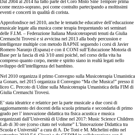
Dal 2004 al 2014 ha fatto parte del Coro Misto Sine Tempore prima
come mezzo-soprano, poi come contralto partecipando a moltissimi
eventi e concerti in qualità di corista.
Approfondisce nel 2010, anche le tematiche educative dell’educazione
musicale legate alla musica come terapia frequentando sei seminari
delle F.I.M. – Federazione Italiana Musicoterapeuti tenuti da Giulia
Cremaschi Trovesi e si avvicina nel 2013 alla body percussion e
intelligenze multiple con metodo BAPNE seguendo i corsi di Javier
Romero Naranjo (Espana) e con il CONI sull’Educazione Motoria di
Base per la fascia di età 3/10 anni poiché, nel corso della vita ha
compreso quanto corpo, mente e spirito siano in realtà legati nello
sviluppo dell’intelligenza del bambino.
Nel 2010 organizza il primo Convegno sulla Musicoterapia Umanistica
a Gonars, nel 2015 organizza il Convegno “Ma che Musica!” presso il
liceo C. Percoto di Udine sulla Musicoterapia Umanistica della FIM di
Giulia Cremaschi Trovesi.
E’ stata ideatrice e relatrice per la parte musicale a due corsi di
aggiornamento dei docenti della scuola primaria e secondaria di primo
grado per l’ innovazione didattica tra fisica acustica e musica
organizzati dall’Università di Udine nel 2017: Music Science Children
Lab di 30 ore (corso citato nel volume” L’Innovazione Didattica tra
Scuola e Università” a cura di A. De Toni e M. Michelini edito nel