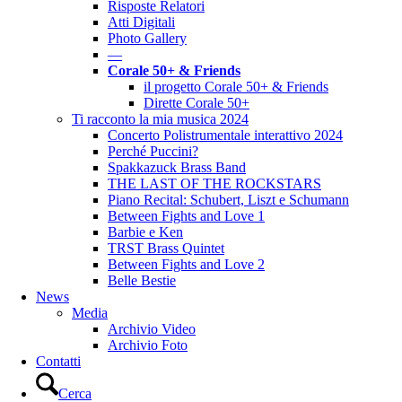
Risposte Relatori
Atti Digitali
Photo Gallery
––
Corale 50+ & Friends
il progetto Corale 50+ & Friends
Dirette Corale 50+
Ti racconto la mia musica 2024
Concerto Polistrumentale interattivo 2024
Perché Puccini?
Spakkazuck Brass Band
THE LAST OF THE ROCKSTARS
Piano Recital: Schubert, Liszt e Schumann
Between Fights and Love 1
Barbie e Ken
TRST Brass Quintet
Between Fights and Love 2
Belle Bestie
News
Media
Archivio Video
Archivio Foto
Contatti
Cerca