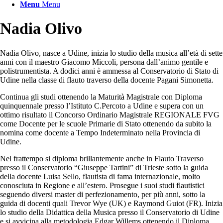
Menu
Menu
Nadia Olivo
Nadia Olivo, nasce a Udine, inizia lo studio della musica all’età di sette
anni con il maestro Giacomo Miccoli, persona dall’animo gentile e
polistrumentista. A dodici anni è ammessa al Conservatorio di Stato di
Udine nella classe di flauto traverso della docente Pagani Simonetta.
Continua gli studi ottenendo la Maturità Magistrale con Diploma
quinquennale presso l’Istituto C.Percoto a Udine e supera con un
ottimo risultato il Concorso Ordinario Magistrale REGIONALE FVG
come Docente per le scuole Primarie di Stato ottenendo da subito la
nomina come docente a Tempo Indeterminato nella Provincia di
Udine.
Nel frattempo si diploma brillantemente anche in Flauto Traverso
presso il Conservatorio “Giuseppe Tartini” di Trieste sotto la guida
della docente Luisa Sello, flautista di fama internazionale, molto
conosciuta in Regione e all’estero. Prosegue i suoi studi flautistici
seguendo diversi master di perfezionamento, per più anni, sotto la
guida di docenti quali Trevor Wye (UK) e Raymond Guiot (FR). Inizia
lo studio della Didattica della Musica presso il Conservatorio di Udine
e si avvicina alla metodologia Edgar Willems ottenendo il Diploma