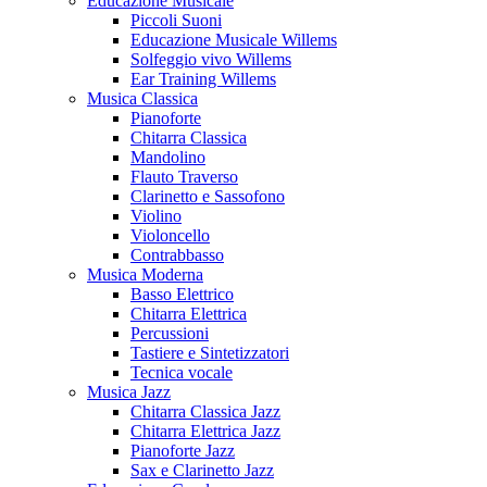
Educazione Musicale
Piccoli Suoni
Educazione Musicale Willems
Solfeggio vivo Willems
Ear Training Willems
Musica Classica
Pianoforte
Chitarra Classica
Mandolino
Flauto Traverso
Clarinetto e Sassofono
Violino
Violoncello
Contrabbasso
Musica Moderna
Basso Elettrico
Chitarra Elettrica
Percussioni
Tastiere e Sintetizzatori
Tecnica vocale
Musica Jazz
Chitarra Classica Jazz
Chitarra Elettrica Jazz
Pianoforte Jazz
Sax e Clarinetto Jazz