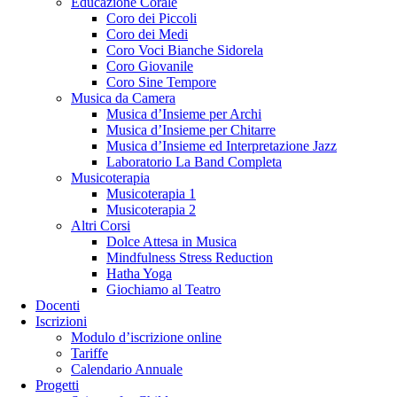
Educazione Corale
Coro dei Piccoli
Coro dei Medi
Coro Voci Bianche Sidorela
Coro Giovanile
Coro Sine Tempore
Musica da Camera
Musica d’Insieme per Archi
Musica d’Insieme per Chitarre
Musica d’Insieme ed Interpretazione Jazz
Laboratorio La Band Completa
Musicoterapia
Musicoterapia 1
Musicoterapia 2
Altri Corsi
Dolce Attesa in Musica
Mindfulness Stress Reduction
Hatha Yoga
Giochiamo al Teatro
Docenti
Iscrizioni
Modulo d’iscrizione online
Tariffe
Calendario Annuale
Progetti