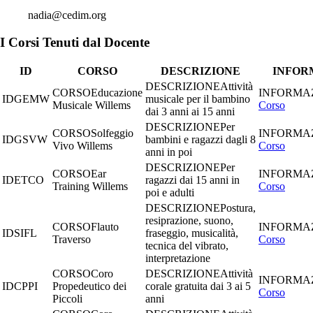
nadia@cedim.org
I Corsi Tenuti dal Docente
ID
CORSO
DESCRIZIONE
INFOR
Attività
Educazione
GEMW
musicale per il bambino
Musicale Willems
Corso
dai 3 anni ai 15 anni
Per
Solfeggio
GSVW
bambini e ragazzi dagli 8
Vivo Willems
Corso
anni in poi
Per
Ear
ETCO
ragazzi dai 15 anni in
Training Willems
Corso
poi e adulti
Postura,
resiprazione, suono,
Flauto
SIFL
fraseggio, musicalità,
Traverso
Corso
tecnica del vibrato,
interpretazione
Coro
Attività
CPPI
Propedeutico dei
corale gratuita dai 3 ai 5
Corso
Piccoli
anni