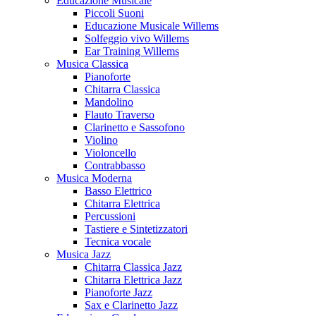
Educazione Musicale
Piccoli Suoni
Educazione Musicale Willems
Solfeggio vivo Willems
Ear Training Willems
Musica Classica
Pianoforte
Chitarra Classica
Mandolino
Flauto Traverso
Clarinetto e Sassofono
Violino
Violoncello
Contrabbasso
Musica Moderna
Basso Elettrico
Chitarra Elettrica
Percussioni
Tastiere e Sintetizzatori
Tecnica vocale
Musica Jazz
Chitarra Classica Jazz
Chitarra Elettrica Jazz
Pianoforte Jazz
Sax e Clarinetto Jazz