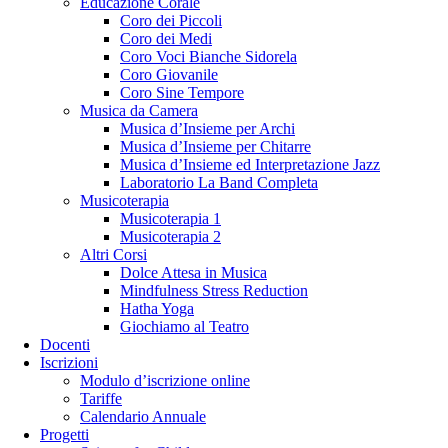
Educazione Corale
Coro dei Piccoli
Coro dei Medi
Coro Voci Bianche Sidorela
Coro Giovanile
Coro Sine Tempore
Musica da Camera
Musica d’Insieme per Archi
Musica d’Insieme per Chitarre
Musica d’Insieme ed Interpretazione Jazz
Laboratorio La Band Completa
Musicoterapia
Musicoterapia 1
Musicoterapia 2
Altri Corsi
Dolce Attesa in Musica
Mindfulness Stress Reduction
Hatha Yoga
Giochiamo al Teatro
Docenti
Iscrizioni
Modulo d’iscrizione online
Tariffe
Calendario Annuale
Progetti