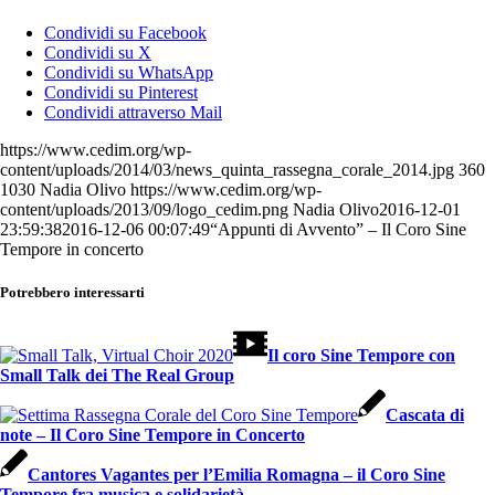
Condividi su Facebook
Condividi su X
Condividi su WhatsApp
Condividi su Pinterest
Condividi attraverso Mail
https://www.cedim.org/wp-
content/uploads/2014/03/news_quinta_rassegna_corale_2014.jpg
360
1030
Nadia Olivo
https://www.cedim.org/wp-
content/uploads/2013/09/logo_cedim.png
Nadia Olivo
2016-12-01
23:59:38
2016-12-06 00:07:49
“Appunti di Avvento” – Il Coro Sine
Tempore in concerto
Potrebbero interessarti
Il coro Sine Tempore con
Small Talk dei The Real Group
Cascata di
note – Il Coro Sine Tempore in Concerto
Cantores Vagantes per l’Emilia Romagna – il Coro Sine
Tempore fra musica e solidarietà