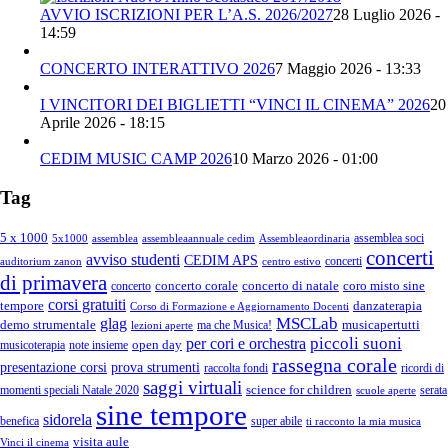
AVVIO ISCRIZIONI PER L’A.S. 2026/2027
28 Luglio 2026 -
14:59
CONCERTO INTERATTIVO 2026
7 Maggio 2026 - 13:33
I VINCITORI DEI BIGLIETTI “VINCI IL CINEMA” 2026
20
Aprile 2026 - 18:15
CEDIM MUSIC CAMP 2026
10 Marzo 2026 - 01:00
Tag
5 x 1000
assemblea soci
5x1000
assemblea
assembleaannuale cedim
Assembleaordinaria
concerti
avviso studenti
CEDIM APS
concerti
auditorium zanon
centro estivo
di primavera
concerto corale
concerto di natale
coro misto sine
concerto
corsi gratuiti
tempore
danzaterapia
Corso di Formazione e Aggiornamento Docenti
MSCLab
glag
demo strumentale
musicapertutti
ma che Musica!
lezioni aperte
piccoli suoni
per cori e orchestra
open day
musicoterapia
note insieme
rassegna corale
presentazione corsi
prova strumenti
raccolta fondi
ricordi di
saggi virtuali
science for children
momenti speciali Natale 2020
serata
scuole aperte
sine tempore
sidorela
benefica
super abile
ti racconto la mia musica
visita aule
Vinci il cinema