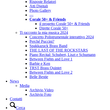
Risposte Relatori
Atti Digitali
Photo Gallery
––
Corale 50+ & Friends
il progetto Corale 50+ & Friends
Dirette Corale 50+
Ti racconto la mia musica 2024
Concerto Polistrumentale interattivo 2024
Perché Puccini?
Spakkazuck Brass Band
THE LAST OF THE ROCKSTARS
Piano Recital: Schubert, Liszt e Schumann
Between Fights and Love 1
Barbie e Ken
TRST Brass Quintet
Between Fights and Love 2
Belle Bestie
News
Media
Archivio Video
Archivio Foto
Contatti
Cerca