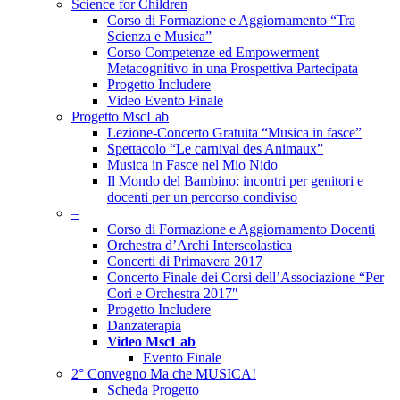
Science for Children
Corso di Formazione e Aggiornamento “Tra
Scienza e Musica”
Corso Competenze ed Empowerment
Metacognitivo in una Prospettiva Partecipata
Progetto Includere
Video Evento Finale
Progetto MscLab
Lezione-Concerto Gratuita “Musica in fasce”
Spettacolo “Le carnival des Animaux”
Musica in Fasce nel Mio Nido
Il Mondo del Bambino: incontri per genitori e
docenti per un percorso condiviso
–
Corso di Formazione e Aggiornamento Docenti
Orchestra d’Archi Interscolastica
Concerti di Primavera 2017
Concerto Finale dei Corsi dell’Associazione “Per
Cori e Orchestra 2017″
Progetto Includere
Danzaterapia
Video MscLab
Evento Finale
2° Convegno Ma che MUSICA!
Scheda Progetto