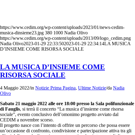
https://www.cedim.org/wp-content/uploads/2023/01/news-cedim-
musica-dinsieme23.jpg
380
1000
Nadia Olivo
https://www.cedim.org/wp-content/uploads/2013/09/logo_cedim.png
Nadia Olivo
2023-01-29 22:33:50
2023-01-29 22:34:14
LA MUSICA
D’INSIEME COME RISORSA SOCIALE
LA MUSICA D’INSIEME COME
RISORSA SOCIALE
4 Maggio 2022
/
in
Notizie Prima Pagina
,
Ultime Notizie
/
da
Nadia
Olivo
Sabato 21 maggio 2022 alle ore 18:00 presso la Sala polifunzionale
di Fauglis
, si terrà il concerto “La musica d’insieme come risorsa
sociale”, evento conclusivo dell’omonimo progetto avviato dal
CEDIM a novembre scorso.
Il progetto nasce con l’intento di offrire un percorso che possa essere
un’occasione di confronto, condivisione e partecipazione attiva tra gli