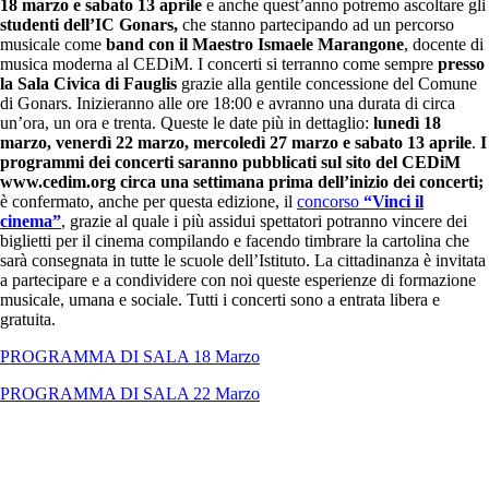
18 marzo e sabato 13 aprile
e anche quest’anno potremo ascoltare gli
studenti dell’IC Gonars,
che stanno partecipando ad un percorso
musicale come
band con il Maestro Ismaele Marangone
, docente di
musica moderna al CEDiM. I concerti si terranno come sempre
presso
la Sala Civica di Fauglis
grazie alla gentile concessione del Comune
di Gonars. Inizieranno alle ore 18:00 e avranno una durata di circa
un’ora, un ora e trenta. Queste le date più in dettaglio:
lunedì 18
marzo, venerdì 22 marzo, mercoledì 27 marzo e sabato 13 aprile
.
I
programmi dei concerti saranno pubblicati sul sito del CEDiM
www.cedim.org circa una settimana prima dell’inizio dei concerti;
è confermato, anche per questa edizione, il
concorso
“Vinci il
cinema”
, grazie al quale i più assidui spettatori potranno vincere dei
biglietti per il cinema compilando e facendo timbrare la cartolina che
sarà consegnata in tutte le scuole dell’Istituto. La cittadinanza è invitata
a partecipare e a condividere con noi queste esperienze di formazione
musicale, umana e sociale. Tutti i concerti sono a entrata libera e
gratuita.
PROGRAMMA DI SALA 18 Marzo
PROGRAMMA DI SALA 22 Marzo