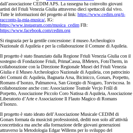
dall’associazione CEDIM APS. La rassegna ha coinvolto giovani
artisti del Friuli Venezia Giulia attraverso dieci spettacoli dal vivo.
Tutte le informazioni del progetto al link:
https://www.cedim.org/ti-
racconto-la-mia-musica/
, IG:
https://www.instagram.com/musica_cedim
FB:
https://www.facebook.com/cedim.org
Si ringrazia per la gentile concessione: il museo Archeologico
Nazionale di Aquileia e per la collaborazione il Comune di Aquileia.
Il progetto è stato finanziato dalla Regione Friuli Venezia Giulia con il
sostegno di Fondazione Friuli, PrimaCassa, BMeters, FotoTherm, in
collaborazione con la Direzione Regionale Musei del Friuli Venezia
Giulia e il Museo Archeologico Nazionale di Aquileia, con patrocinio
dei Comuni di: Aquileia, Bagnaria Arsa, Bicinicco, Gonars, Porpetto,
Romans d’Isonzo, Palmanova, San Giorgio di Nogaro, Torviscosa. In
collaborazione anche con: Associazione Teatrale Vecjo Friûl di
Porpetto, Associazione Piccolo Coro Natissa di Aquileia, Associazione
Liberatorio d’Arte e Associazione Il Flauto Magico di Romans
d’Isonzo.
Il progetto è stato ideato dell’Associazione Musicale CEDIM di
Gonars formata da musicisti professionisti, dediti non solo all’attività
concertistica ma anche alla formazione delle giovani generazioni
attraverso la Metodologia Edgar Willems per lo sviluppo del