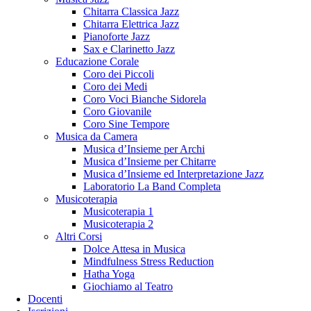
Chitarra Classica Jazz
Chitarra Elettrica Jazz
Pianoforte Jazz
Sax e Clarinetto Jazz
Educazione Corale
Coro dei Piccoli
Coro dei Medi
Coro Voci Bianche Sidorela
Coro Giovanile
Coro Sine Tempore
Musica da Camera
Musica d’Insieme per Archi
Musica d’Insieme per Chitarre
Musica d’Insieme ed Interpretazione Jazz
Laboratorio La Band Completa
Musicoterapia
Musicoterapia 1
Musicoterapia 2
Altri Corsi
Dolce Attesa in Musica
Mindfulness Stress Reduction
Hatha Yoga
Giochiamo al Teatro
Docenti