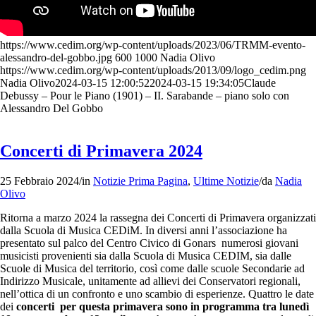
https://www.cedim.org/wp-content/uploads/2023/06/TRMM-evento-
alessandro-del-gobbo.jpg
600
1000
Nadia Olivo
https://www.cedim.org/wp-content/uploads/2013/09/logo_cedim.png
Nadia Olivo
2024-03-15 12:00:52
2024-03-15 19:34:05
Claude
Debussy – Pour le Piano (1901) – II. Sarabande – piano solo con
Alessandro Del Gobbo
Concerti di Primavera 2024
25 Febbraio 2024
/
in
Notizie Prima Pagina
,
Ultime Notizie
/
da
Nadia
Olivo
Ritorna a marzo 2024 la rassegna dei Concerti di Primavera organizzati
dalla Scuola di Musica CEDiM. In diversi anni l’associazione ha
presentato sul palco del Centro Civico di Gonars
numerosi giovani
musicisti provenienti sia dalla Scuola di Musica CEDIM, sia dalle
Scuole di Musica del territorio, così come dalle scuole Secondarie ad
Indirizzo Musicale, unitamente ad allievi dei Conservatori regionali,
nell’ottica di un confronto e uno scambio di esperienze. Quattro le date
dei
concerti
per questa primavera sono in programma tra lunedì