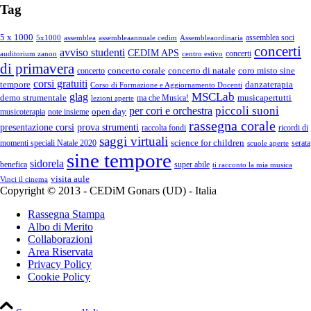
Tag
5 x 1000
assemblea soci
5x1000
assemblea
assembleaannuale cedim
Assembleaordinaria
concerti
avviso studenti
CEDIM APS
concerti
auditorium zanon
centro estivo
di primavera
concerto corale
concerto di natale
coro misto sine
concerto
corsi gratuiti
tempore
danzaterapia
Corso di Formazione e Aggiornamento Docenti
MSCLab
glag
demo strumentale
musicapertutti
ma che Musica!
lezioni aperte
piccoli suoni
per cori e orchestra
open day
musicoterapia
note insieme
rassegna corale
presentazione corsi
prova strumenti
raccolta fondi
ricordi di
saggi virtuali
science for children
momenti speciali Natale 2020
serata
scuole aperte
sine tempore
sidorela
benefica
super abile
ti racconto la mia musica
visita aule
Vinci il cinema
Copyright © 2013 - CEDiM Gonars (UD) - Italia
Rassegna Stampa
Albo di Merito
Collaborazioni
Area Riservata
Privacy Policy
Cookie Policy