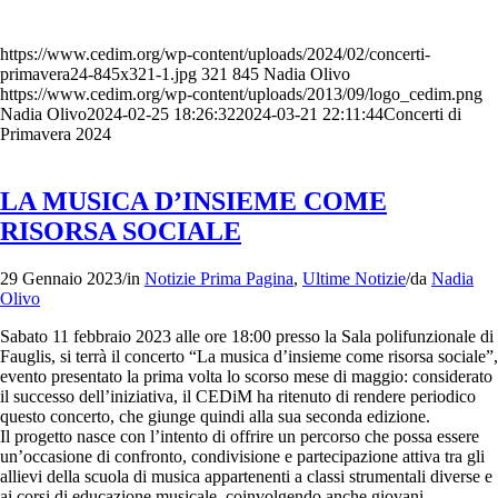
https://www.cedim.org/wp-content/uploads/2024/02/concerti-
primavera24-845x321-1.jpg
321
845
Nadia Olivo
https://www.cedim.org/wp-content/uploads/2013/09/logo_cedim.png
Nadia Olivo
2024-02-25 18:26:32
2024-03-21 22:11:44
Concerti di
Primavera 2024
LA MUSICA D’INSIEME COME
RISORSA SOCIALE
29 Gennaio 2023
/
in
Notizie Prima Pagina
,
Ultime Notizie
/
da
Nadia
Olivo
Sabato 11 febbraio 2023 alle ore 18:00 presso la Sala polifunzionale di
Fauglis, si terrà il concerto “La musica d’insieme come risorsa sociale”,
evento presentato la prima volta lo scorso mese di maggio: considerato
il successo dell’iniziativa, il CEDiM ha ritenuto di rendere periodico
questo concerto, che giunge quindi alla sua seconda edizione.
Il progetto nasce con l’intento di offrire un percorso che possa essere
un’occasione di confronto, condivisione e partecipazione attiva tra gli
allievi della scuola di musica appartenenti a classi strumentali diverse e
ai corsi di educazione musicale, coinvolgendo anche giovani