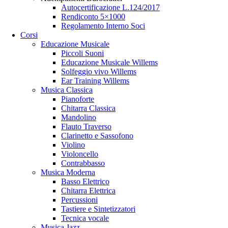
Autocertificazione L.124/2017
Rendiconto 5×1000
Regolamento Interno Soci
Corsi
Educazione Musicale
Piccoli Suoni
Educazione Musicale Willems
Solfeggio vivo Willems
Ear Training Willems
Musica Classica
Pianoforte
Chitarra Classica
Mandolino
Flauto Traverso
Clarinetto e Sassofono
Violino
Violoncello
Contrabbasso
Musica Moderna
Basso Elettrico
Chitarra Elettrica
Percussioni
Tastiere e Sintetizzatori
Tecnica vocale
Musica Jazz