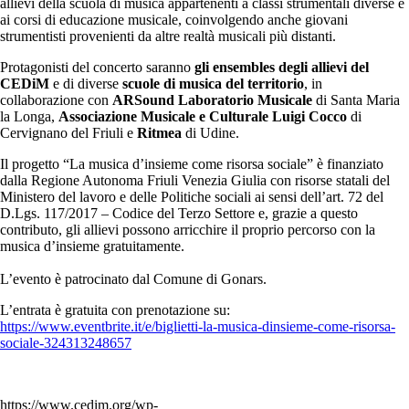
allievi della scuola di musica appartenenti a classi strumentali diverse e
ai corsi di educazione musicale, coinvolgendo anche giovani
strumentisti provenienti da altre realtà musicali più distanti.
Protagonisti del concerto saranno
gli ensembles degli allievi del
CEDiM
e di diverse
scuole di musica del territorio
, in
collaborazione con
ARSound Laboratorio Musicale
di Santa Maria
la Longa,
Associazione Musicale e Culturale Luigi Cocco
di
Cervignano del Friuli e
Ritmea
di Udine.
Il progetto “La musica d’insieme come risorsa sociale” è finanziato
dalla Regione Autonoma Friuli Venezia Giulia con risorse statali del
Ministero del lavoro e delle Politiche sociali ai sensi dell’art. 72 del
D.Lgs. 117/2017 – Codice del Terzo Settore e, grazie a questo
contributo, gli allievi possono arricchire il proprio percorso con la
musica d’insieme gratuitamente.
L’evento è patrocinato dal Comune di Gonars.
L’entrata è gratuita con prenotazione su:
https://www.eventbrite.it/e/biglietti-la-musica-dinsieme-come-risorsa-
sociale-324313248657
https://www.cedim.org/wp-