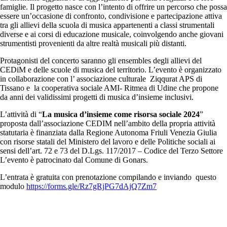
famiglie. Il progetto nasce con l’intento di offrire un percorso che possa
essere un’occasione di confronto, condivisione e partecipazione attiva
tra gli allievi della scuola di musica appartenenti a classi strumentali
diverse e ai corsi di educazione musicale, coinvolgendo anche giovani
strumentisti provenienti da altre realtà musicali più distanti.
Protagonisti del concerto saranno gli ensembles degli allievi del
CEDiM e delle scuole di musica del territorio. L’evento è organizzato
in collaborazione con l’ associazione culturale Ziqqurat APS di
Tissano e la cooperativa sociale AMI- Ritmea di Udine che propone
da anni dei validissimi progetti di musica d’insieme inclusivi.
L’attività
di “
La musica d’insieme come risorsa sociale 2024
”
proposta dall’associazione CEDIM nell’ambito della propria attività
statutaria è finanziata dalla Regione Autonoma Friuli Venezia Giulia
con risorse statali del Ministero del lavoro e delle Politiche sociali ai
sensi dell’art. 72 e 73 del D.Lgs. 117/2017 – Codice del Terzo Settore
L’evento è patrocinato dal Comune di Gonars.
L’entrata è gratuita con prenotazione compilando e inviando questo
modulo
https://forms.gle/Rz7gRjPG7dAjQ7Zm7