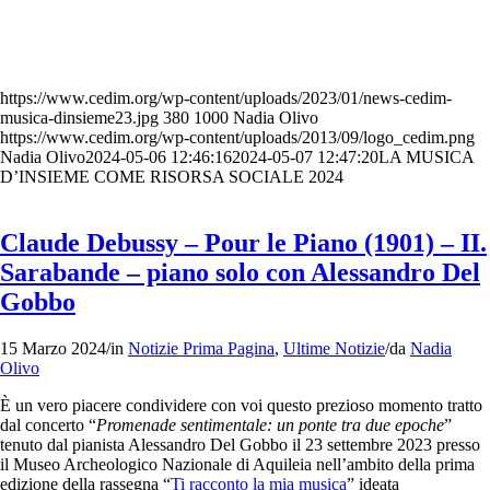
https://www.cedim.org/wp-content/uploads/2023/01/news-cedim-
musica-dinsieme23.jpg
380
1000
Nadia Olivo
https://www.cedim.org/wp-content/uploads/2013/09/logo_cedim.png
Nadia Olivo
2024-05-06 12:46:16
2024-05-07 12:47:20
LA MUSICA
D’INSIEME COME RISORSA SOCIALE 2024
Claude Debussy – Pour le Piano (1901) – II.
Sarabande – piano solo con Alessandro Del
Gobbo
15 Marzo 2024
/
in
Notizie Prima Pagina
,
Ultime Notizie
/
da
Nadia
Olivo
È un vero piacere condividere con voi questo prezioso momento tratto
dal concerto “
Promenade sentimentale: un ponte tra due epoche
”
tenuto dal pianista Alessandro Del Gobbo il 23 settembre 2023 presso
il Museo Archeologico Nazionale di Aquileia nell’ambito della prima
edizione della rassegna “
Ti racconto la mia musica
” ideata