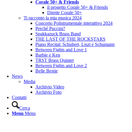
Corale 50+ & Friends
il progetto Corale 50+ & Friends
Dirette Corale 50+
Ti racconto la mia musica 2024
Concerto Polistrumentale interattivo 2024
Perché Puccini?
Spakkazuck Brass Band
THE LAST OF THE ROCKSTARS
Piano Recital: Schubert, Liszt e Schumann
Between Fights and Love 1
Barbie e Ken
TRST Brass Quintet
Between Fights and Love 2
Belle Bestie
News
Media
Archivio Video
Archivio Foto
Contatti
Cerca
Menu
Menu