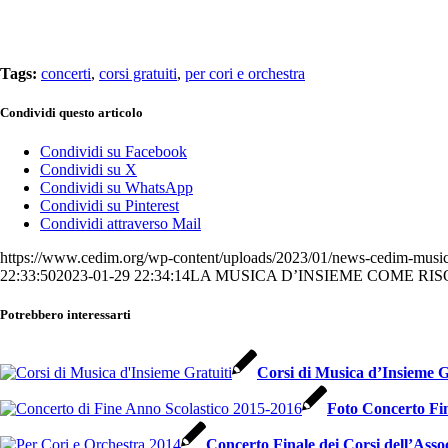
Tags:
concerti
,
corsi gratuiti
,
per cori e orchestra
Condividi questo articolo
Condividi su Facebook
Condividi su X
Condividi su WhatsApp
Condividi su Pinterest
Condividi attraverso Mail
https://www.cedim.org/wp-content/uploads/2023/01/news-cedim-music
22:33:50
2023-01-29 22:34:14
LA MUSICA D’INSIEME COME RI
Potrebbero interessarti
Corsi di Musica d’Insieme G
Foto Concerto Fin
Concerto Finale dei Corsi dell’Ass