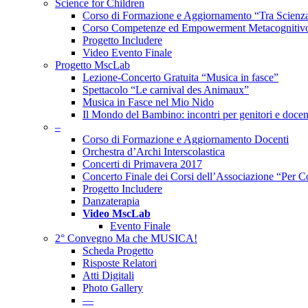
Science for Children
Corso di Formazione e Aggiornamento “Tra Scienz
Corso Competenze ed Empowerment Metacognitivo i
Progetto Includere
Video Evento Finale
Progetto MscLab
Lezione-Concerto Gratuita “Musica in fasce”
Spettacolo “Le carnival des Animaux”
Musica in Fasce nel Mio Nido
Il Mondo del Bambino: incontri per genitori e docen
–
Corso di Formazione e Aggiornamento Docenti
Orchestra d’Archi Interscolastica
Concerti di Primavera 2017
Concerto Finale dei Corsi dell’Associazione “Per C
Progetto Includere
Danzaterapia
Video MscLab
Evento Finale
2° Convegno Ma che MUSICA!
Scheda Progetto
Risposte Relatori
Atti Digitali
Photo Gallery
––