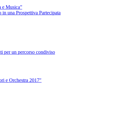
a e Musica”
n una Prospettiva Partecipata
ti per un percorso condiviso
ori e Orchestra 2017″