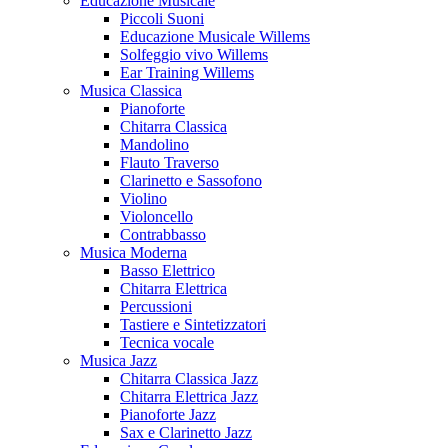
Educazione Musicale
Piccoli Suoni
Educazione Musicale Willems
Solfeggio vivo Willems
Ear Training Willems
Musica Classica
Pianoforte
Chitarra Classica
Mandolino
Flauto Traverso
Clarinetto e Sassofono
Violino
Violoncello
Contrabbasso
Musica Moderna
Basso Elettrico
Chitarra Elettrica
Percussioni
Tastiere e Sintetizzatori
Tecnica vocale
Musica Jazz
Chitarra Classica Jazz
Chitarra Elettrica Jazz
Pianoforte Jazz
Sax e Clarinetto Jazz