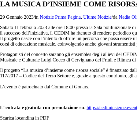
LA MUSICA D’INSIEME COME RISORS
29 Gennaio 2023
/
in
Notizie Prima Pagina
,
Ultime Notizie
/
da
Nadia Ol
Sabato 11 febbraio 2023 alle ore 18:00 presso la Sala polifunzionale di 
il successo dell’iniziativa, il CEDiM ha ritenuto di rendere periodico q
Il progetto nasce con l’intento di offrire un percorso che possa essere un
corsi di educazione musicale, coinvolgendo anche giovani strumentisti pr
Protagonisti del concerto saranno gli ensembles degli allievi del CEDi
Musicale e Culturale Luigi Cocco di Cervignano del Friuli e Ritmea di
Il progetto “La musica d’insieme come risorsa sociale” è finanziato dalla
117/2017 – Codice del Terzo Settore e, grazie a questo contributo, gli a
L’evento è patrocinato dal Comune di Gonars.
L’ entrata è gratuita con prenotazione su
:
https://cediminsieme.eventb
Scarica locandina in PDF