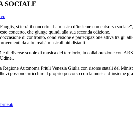
A SOCIALE
ivo
Fauglis, si terrà il concerto “La musica d’insieme come risorsa sociale”
uesto concerto, che giunge quindi alla sua seconda edizione.
’occasione di confronto, condivisione e partecipazione attiva tra gli alli
ovenienti da altre realtà musicali più distanti.
M e di diverse scuole di musica del territorio, in collaborazione con 
 Udine..
 Regione Autonoma Friuli Venezia Giulia con risorse statali del Ministero
llievi possono arricchire il proprio percorso con la musica d’insieme gr
rite.it/