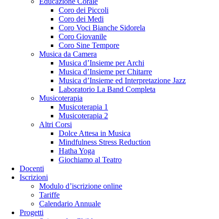
Educazione Corale
Coro dei Piccoli
Coro dei Medi
Coro Voci Bianche Sidorela
Coro Giovanile
Coro Sine Tempore
Musica da Camera
Musica d’Insieme per Archi
Musica d’Insieme per Chitarre
Musica d’Insieme ed Interpretazione Jazz
Laboratorio La Band Completa
Musicoterapia
Musicoterapia 1
Musicoterapia 2
Altri Corsi
Dolce Attesa in Musica
Mindfulness Stress Reduction
Hatha Yoga
Giochiamo al Teatro
Docenti
Iscrizioni
Modulo d’iscrizione online
Tariffe
Calendario Annuale
Progetti