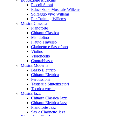
Educazione Musicale
Piccoli Suoni
Educazione Musicale Willems
Solfeggio vivo Willems
Ear Training Willems
Musica Classica
Pianoforte
Chitarra Classica
Mandolino
Flauto Traverso
Clarinetto e Sassofono
Violino
Violoncello
Contrabbasso
Musica Moderna
Basso Elettrico
Chitarra Elettrica
Percussioni
Tastiere e Sintetizzatori
Tecnica vocale
Musica Jazz
Chitarra Classica Jazz
Chitarra Elettrica Jazz
Pianoforte Jazz
Sax e Clarinetto Jazz