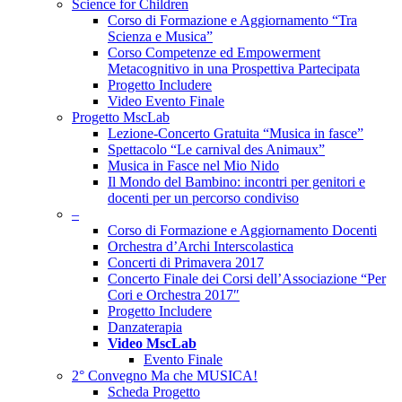
Science for Children
Corso di Formazione e Aggiornamento “Tra
Scienza e Musica”
Corso Competenze ed Empowerment
Metacognitivo in una Prospettiva Partecipata
Progetto Includere
Video Evento Finale
Progetto MscLab
Lezione-Concerto Gratuita “Musica in fasce”
Spettacolo “Le carnival des Animaux”
Musica in Fasce nel Mio Nido
Il Mondo del Bambino: incontri per genitori e
docenti per un percorso condiviso
–
Corso di Formazione e Aggiornamento Docenti
Orchestra d’Archi Interscolastica
Concerti di Primavera 2017
Concerto Finale dei Corsi dell’Associazione “Per
Cori e Orchestra 2017″
Progetto Includere
Danzaterapia
Video MscLab
Evento Finale
2° Convegno Ma che MUSICA!
Scheda Progetto