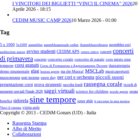
I VINCITORI DEI BIGLIETTI “VINCI IL CINEMA” 2026
20
Aprile 2026 - 18:15
CEDIM MUSIC CAMP 2026
10 Marzo 2026 - 01:00
Tag
5 x 1000
assemblea soci
5x1000
assemblea
assembleaannuale cedim
Assembleaordinaria
concerti
avviso studenti
CEDIM APS
concerti
auditorium zanon
centro estivo
di primavera
concerto corale
concerto di natale
coro misto sine
concerto
corsi gratuiti
tempore
danzaterapia
Corso di Formazione e Aggiornamento Docenti
MSCLab
glag
demo strumentale
musicapertutti
ma che Musica!
lezioni aperte
piccoli suoni
per cori e orchestra
open day
musicoterapia
note insieme
rassegna corale
presentazione corsi
prova strumenti
raccolta fondi
ricordi di
saggi virtuali
science for children
momenti speciali Natale 2020
serata
scuole aperte
sine tempore
sidorela
benefica
super abile
ti racconto la mia musica
visita aule
Vinci il cinema
Copyright © 2013 - CEDiM Gonars (UD) - Italia
Rassegna Stampa
Albo di Merito
Collaborazioni