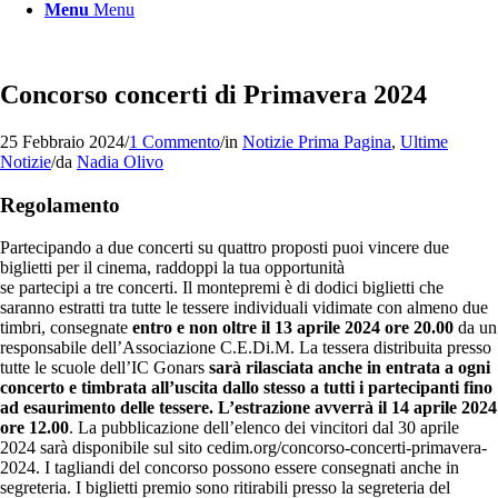
Menu
Menu
Concorso concerti di Primavera 2024
25 Febbraio 2024
/
1 Commento
/
in
Notizie Prima Pagina
,
Ultime
Notizie
/
da
Nadia Olivo
Regolamento
Partecipando a due concerti su quattro proposti puoi vincere due
biglietti per il cinema, raddoppi la tua opportunità
se partecipi a tre concerti. Il montepremi è di dodici biglietti che
saranno estratti tra tutte le tessere individuali vidimate con almeno due
timbri, consegnate
entro e non oltre il 13 aprile 2024 ore 20.00
da un
responsabile dell’Associazione C.E.Di.M. La tessera distribuita presso
tutte le scuole dell’IC Gonars
sarà rilasciata anche in entrata a ogni
concerto e timbrata all’uscita dallo stesso a tutti i partecipanti fino
ad esaurimento delle tessere. L’estrazione avverrà il 14 aprile 2024
ore 12.00
. La pubblicazione dell’elenco dei vincitori dal 30 aprile
2024 sarà disponibile sul sito cedim.org/concorso-concerti-primavera-
2024. I tagliandi del concorso possono essere consegnati anche in
segreteria. I biglietti premio sono ritirabili presso la segreteria del