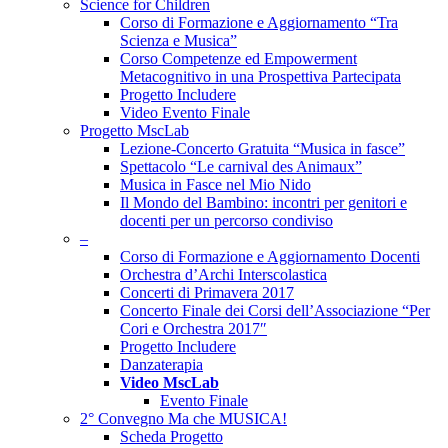
Science for Children
Corso di Formazione e Aggiornamento “Tra
Scienza e Musica”
Corso Competenze ed Empowerment
Metacognitivo in una Prospettiva Partecipata
Progetto Includere
Video Evento Finale
Progetto MscLab
Lezione-Concerto Gratuita “Musica in fasce”
Spettacolo “Le carnival des Animaux”
Musica in Fasce nel Mio Nido
Il Mondo del Bambino: incontri per genitori e
docenti per un percorso condiviso
–
Corso di Formazione e Aggiornamento Docenti
Orchestra d’Archi Interscolastica
Concerti di Primavera 2017
Concerto Finale dei Corsi dell’Associazione “Per
Cori e Orchestra 2017″
Progetto Includere
Danzaterapia
Video MscLab
Evento Finale
2° Convegno Ma che MUSICA!
Scheda Progetto