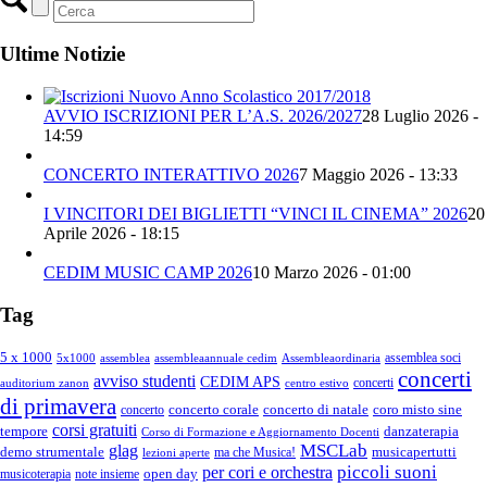
Ultime Notizie
AVVIO ISCRIZIONI PER L’A.S. 2026/2027
28 Luglio 2026 -
14:59
CONCERTO INTERATTIVO 2026
7 Maggio 2026 - 13:33
I VINCITORI DEI BIGLIETTI “VINCI IL CINEMA” 2026
20
Aprile 2026 - 18:15
CEDIM MUSIC CAMP 2026
10 Marzo 2026 - 01:00
Tag
5 x 1000
assemblea soci
5x1000
assemblea
assembleaannuale cedim
Assembleaordinaria
concerti
avviso studenti
CEDIM APS
concerti
auditorium zanon
centro estivo
di primavera
concerto corale
concerto di natale
coro misto sine
concerto
corsi gratuiti
tempore
danzaterapia
Corso di Formazione e Aggiornamento Docenti
MSCLab
glag
demo strumentale
musicapertutti
ma che Musica!
lezioni aperte
piccoli suoni
per cori e orchestra
open day
musicoterapia
note insieme