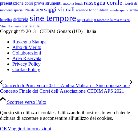
rassegna corale
presentazione corsi
prova strumenti
raccolta fondi
ricordi di
saggi virtuali
science for children
momenti speciali Natale 2020
serata
scuole aperte
sine tempore
sidorela
benefica
super abile
ti racconto la mia musica
visita aule
Vinci il cinema
Copyright © 2013 - CEDiM Gonars (UD) - Italia
Rassegna Stampa
Albo di Merito
Collaborazioni
Area Riservata
Privacy Policy
Cookie Policy
Concerti di Primavera 2021 – Ambra Malisan – Sinco-operazione
Concerto Finale dei Corsi dell’Associazione CEDIM APS 2021
Scorrere verso l’alto
Questo sito utilizza i cookies. Utilizzando il nostro sito web l'utente
dichiara di accettare e acconsentire all’utilizzo dei cookies.
OK
Maggiori informazioni