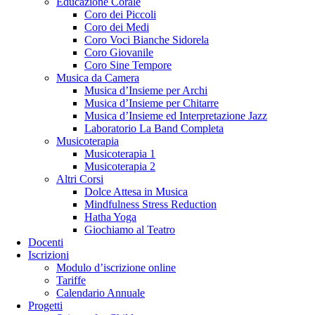
Educazione Corale
Coro dei Piccoli
Coro dei Medi
Coro Voci Bianche Sidorela
Coro Giovanile
Coro Sine Tempore
Musica da Camera
Musica d’Insieme per Archi
Musica d’Insieme per Chitarre
Musica d’Insieme ed Interpretazione Jazz
Laboratorio La Band Completa
Musicoterapia
Musicoterapia 1
Musicoterapia 2
Altri Corsi
Dolce Attesa in Musica
Mindfulness Stress Reduction
Hatha Yoga
Giochiamo al Teatro
Docenti
Iscrizioni
Modulo d’iscrizione online
Tariffe
Calendario Annuale
Progetti