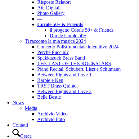
Risposte Relatori
Atti Digitali
Photo Gallery
––
Corale 50+ & Friends
il progetto Corale 50+ & Friends
Dirette Corale 50+
Ti racconto la mia musica 2024
Concerto Polistrumentale interattivo 2024
Perché Puccini?
Spakkazuck Brass Band
THE LAST OF THE ROCKSTARS
Piano Recital: Schubert, Liszt e Schumann
Between Fights and Love 1
Barbie e Ken
TRST Brass Quintet
Between Fights and Love 2
Belle Bestie
News
Media
Archivio Video
Archivio Foto
Contatti
Cerca