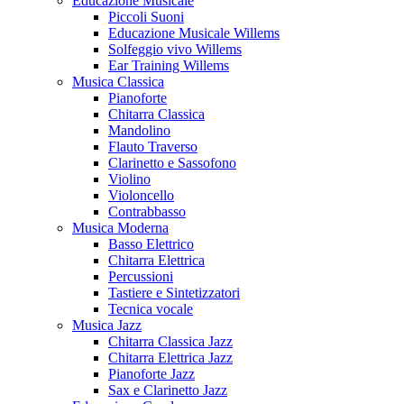
Educazione Musicale
Piccoli Suoni
Educazione Musicale Willems
Solfeggio vivo Willems
Ear Training Willems
Musica Classica
Pianoforte
Chitarra Classica
Mandolino
Flauto Traverso
Clarinetto e Sassofono
Violino
Violoncello
Contrabbasso
Musica Moderna
Basso Elettrico
Chitarra Elettrica
Percussioni
Tastiere e Sintetizzatori
Tecnica vocale
Musica Jazz
Chitarra Classica Jazz
Chitarra Elettrica Jazz
Pianoforte Jazz
Sax e Clarinetto Jazz