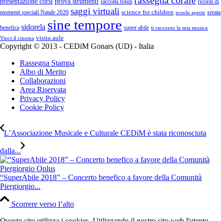
presentazione corsi
prova strumenti
raccolta fondi
ricordi di
saggi virtuali
science for children
momenti speciali Natale 2020
serata
scuole aperte
sine tempore
sidorela
benefica
super abile
ti racconto la mia musica
visita aule
Vinci il cinema
Copyright © 2013 - CEDiM Gonars (UD) - Italia
Rassegna Stampa
Albo di Merito
Collaborazioni
Area Riservata
Privacy Policy
Cookie Policy
L’Associazione Musicale e Culturale CEDiM è stata riconosciuta
dalla...
“SuperAbile 2018” – Concerto benefico a favore della Comunità
Piergiorgio...
Scorrere verso l’alto
Questo sito utilizza i cookies. Utilizzando il nostro sito web l'utente