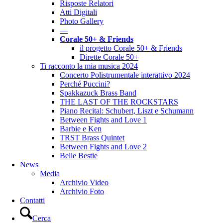
Risposte Relatori
Atti Digitali
Photo Gallery
––
Corale 50+ & Friends
il progetto Corale 50+ & Friends
Dirette Corale 50+
Ti racconto la mia musica 2024
Concerto Polistrumentale interattivo 2024
Perché Puccini?
Spakkazuck Brass Band
THE LAST OF THE ROCKSTARS
Piano Recital: Schubert, Liszt e Schumann
Between Fights and Love 1
Barbie e Ken
TRST Brass Quintet
Between Fights and Love 2
Belle Bestie
News
Media
Archivio Video
Archivio Foto
Contatti
Cerca