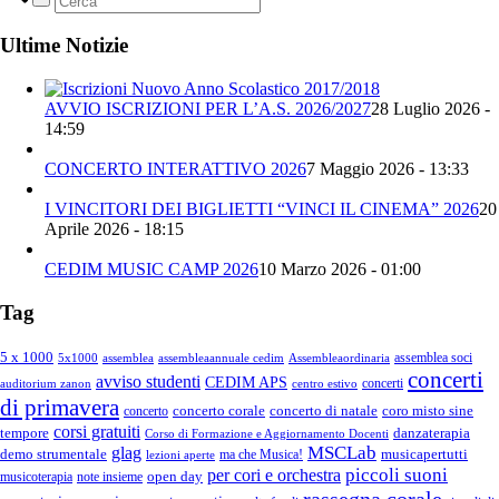
Ultime Notizie
AVVIO ISCRIZIONI PER L’A.S. 2026/2027
28 Luglio 2026 -
14:59
CONCERTO INTERATTIVO 2026
7 Maggio 2026 - 13:33
I VINCITORI DEI BIGLIETTI “VINCI IL CINEMA” 2026
20
Aprile 2026 - 18:15
CEDIM MUSIC CAMP 2026
10 Marzo 2026 - 01:00
Tag
5 x 1000
assemblea soci
5x1000
assemblea
assembleaannuale cedim
Assembleaordinaria
concerti
avviso studenti
CEDIM APS
concerti
auditorium zanon
centro estivo
di primavera
concerto corale
concerto di natale
coro misto sine
concerto
corsi gratuiti
tempore
danzaterapia
Corso di Formazione e Aggiornamento Docenti
MSCLab
glag
demo strumentale
musicapertutti
ma che Musica!
lezioni aperte
piccoli suoni
per cori e orchestra
open day
musicoterapia
note insieme
rassegna corale