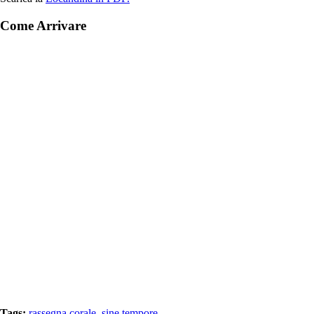
Come Arrivare
Tags:
rassegna corale
,
sine tempore