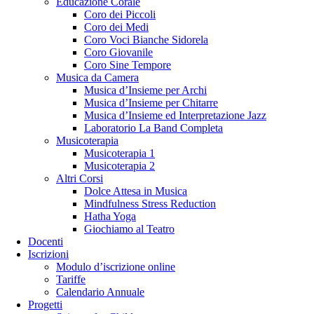
Educazione Corale
Coro dei Piccoli
Coro dei Medi
Coro Voci Bianche Sidorela
Coro Giovanile
Coro Sine Tempore
Musica da Camera
Musica d’Insieme per Archi
Musica d’Insieme per Chitarre
Musica d’Insieme ed Interpretazione Jazz
Laboratorio La Band Completa
Musicoterapia
Musicoterapia 1
Musicoterapia 2
Altri Corsi
Dolce Attesa in Musica
Mindfulness Stress Reduction
Hatha Yoga
Giochiamo al Teatro
Docenti
Iscrizioni
Modulo d’iscrizione online
Tariffe
Calendario Annuale
Progetti