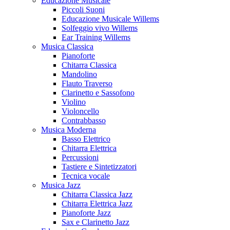
Educazione Musicale
Piccoli Suoni
Educazione Musicale Willems
Solfeggio vivo Willems
Ear Training Willems
Musica Classica
Pianoforte
Chitarra Classica
Mandolino
Flauto Traverso
Clarinetto e Sassofono
Violino
Violoncello
Contrabbasso
Musica Moderna
Basso Elettrico
Chitarra Elettrica
Percussioni
Tastiere e Sintetizzatori
Tecnica vocale
Musica Jazz
Chitarra Classica Jazz
Chitarra Elettrica Jazz
Pianoforte Jazz
Sax e Clarinetto Jazz