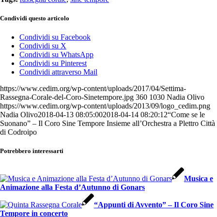
Condividi questo articolo
Condividi su Facebook
Condividi su X
Condividi su WhatsApp
Condividi su Pinterest
Condividi attraverso Mail
https://www.cedim.org/wp-content/uploads/2017/04/Settima-
Rassegna-Corale-del-Coro-Sinetempore.jpg
360
1030
Nadia Olivo
https://www.cedim.org/wp-content/uploads/2013/09/logo_cedim.png
Nadia Olivo
2018-04-13 08:05:00
2018-04-14 08:20:12
“Come se le
Suonano” – Il Coro Sine Tempore Insieme all’Orchestra a Plettro Città
di Codroipo
Potrebbero interessarti
Musica e
Animazione alla Festa d’Autunno di Gonars
“Appunti di Avvento” – Il Coro Sine
Tempore in concerto