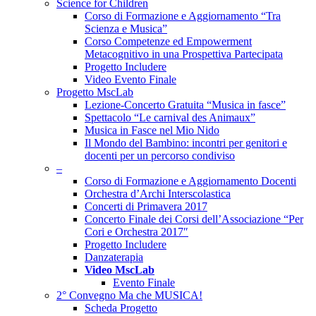
Science for Children
Corso di Formazione e Aggiornamento “Tra
Scienza e Musica”
Corso Competenze ed Empowerment
Metacognitivo in una Prospettiva Partecipata
Progetto Includere
Video Evento Finale
Progetto MscLab
Lezione-Concerto Gratuita “Musica in fasce”
Spettacolo “Le carnival des Animaux”
Musica in Fasce nel Mio Nido
Il Mondo del Bambino: incontri per genitori e
docenti per un percorso condiviso
–
Corso di Formazione e Aggiornamento Docenti
Orchestra d’Archi Interscolastica
Concerti di Primavera 2017
Concerto Finale dei Corsi dell’Associazione “Per
Cori e Orchestra 2017″
Progetto Includere
Danzaterapia
Video MscLab
Evento Finale
2° Convegno Ma che MUSICA!
Scheda Progetto