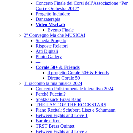
Concerto Finale dei Corsi dell’Associazione “Per
Cori e Orchestra 2017″
Progetto Includere
Danzaterapia
Video MscLab
Evento Finale
2° Convegno Ma che MUSICA!
Scheda Progetto
Risposte Relatori
Atti Digitali
Photo Gallery
––
Corale 50+ & Friends
il progetto Corale 50+ & Friends
Dirette Corale 50+
Ti racconto la mia musica 2024
Concerto Polistrumentale interattivo 2024
Perché Puccini?
Spakkazuck Brass Band
THE LAST OF THE ROCKSTARS
Piano Recital: Schubert, Liszt e Schumann
Between Fights and Love 1
Barbie e Ken
TRST Brass Quintet
Between Fights and Love 2