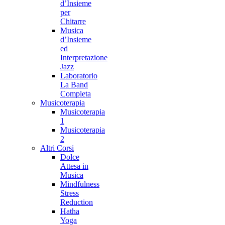
d’Insieme
per
Chitarre
Musica
d’Insieme
ed
Interpretazione
Jazz
Laboratorio
La Band
Completa
Musicoterapia
Musicoterapia
1
Musicoterapia
2
Altri Corsi
Dolce
Attesa in
Musica
Mindfulness
Stress
Reduction
Hatha
Yoga