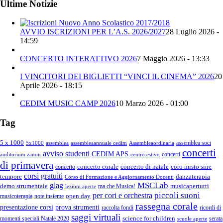
Ultime Notizie
AVVIO ISCRIZIONI PER L’A.S. 2026/2027
28 Luglio 2026 -
14:59
CONCERTO INTERATTIVO 2026
7 Maggio 2026 - 13:33
I VINCITORI DEI BIGLIETTI “VINCI IL CINEMA” 2026
20
Aprile 2026 - 18:15
CEDIM MUSIC CAMP 2026
10 Marzo 2026 - 01:00
Tag
5 x 1000
assemblea soci
5x1000
assemblea
assembleaannuale cedim
Assembleaordinaria
concerti
avviso studenti
CEDIM APS
concerti
auditorium zanon
centro estivo
di primavera
concerto corale
concerto di natale
coro misto sine
concerto
corsi gratuiti
tempore
danzaterapia
Corso di Formazione e Aggiornamento Docenti
MSCLab
glag
demo strumentale
musicapertutti
ma che Musica!
lezioni aperte
piccoli suoni
per cori e orchestra
open day
musicoterapia
note insieme
rassegna corale
presentazione corsi
prova strumenti
raccolta fondi
ricordi di
saggi virtuali
science for children
momenti speciali Natale 2020
serata
scuole aperte