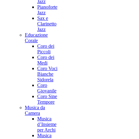
Jazz
Pianoforte
Jazz
Sax e
Clarinetto
Jazz
Educazione
Corale
Coro dei
Piccoli
Coro dei
Medi
Coro Voci
Bianche
Sidorela
Coro
Giovanile
Coro Sine
Tempore
Musica da
Camera
Musica
d’Insieme
per Archi
Musica