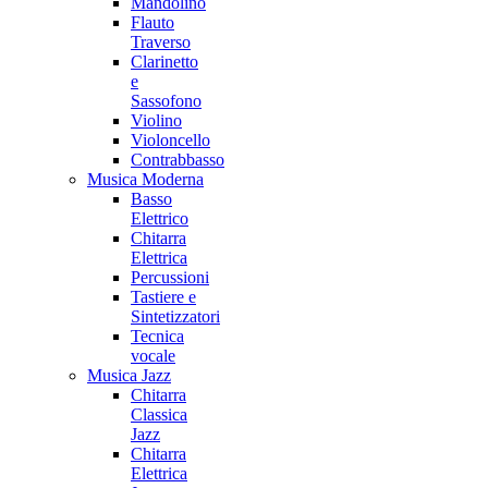
Mandolino
Flauto
Traverso
Clarinetto
e
Sassofono
Violino
Violoncello
Contrabbasso
Musica Moderna
Basso
Elettrico
Chitarra
Elettrica
Percussioni
Tastiere e
Sintetizzatori
Tecnica
vocale
Musica Jazz
Chitarra
Classica
Jazz
Chitarra
Elettrica