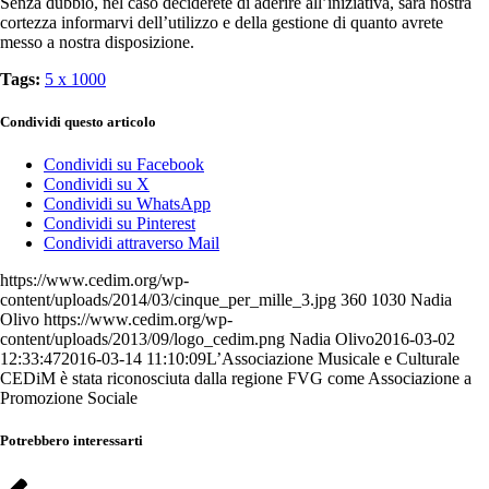
Senza dubbio, nel caso deciderete di aderire all’iniziativa, sarà nostra
cortezza informarvi dell’utilizzo e della gestione di quanto avrete
messo a nostra disposizione.
Tags:
5 x 1000
Condividi questo articolo
Condividi su Facebook
Condividi su X
Condividi su WhatsApp
Condividi su Pinterest
Condividi attraverso Mail
https://www.cedim.org/wp-
content/uploads/2014/03/cinque_per_mille_3.jpg
360
1030
Nadia
Olivo
https://www.cedim.org/wp-
content/uploads/2013/09/logo_cedim.png
Nadia Olivo
2016-03-02
12:33:47
2016-03-14 11:10:09
L’Associazione Musicale e Culturale
CEDiM è stata riconosciuta dalla regione FVG come Associazione a
Promozione Sociale
Potrebbero interessarti