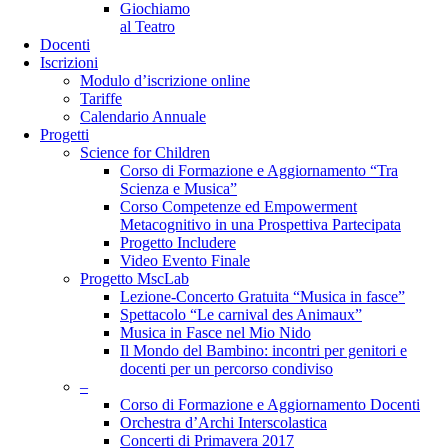
Giochiamo
al Teatro
Docenti
Iscrizioni
Modulo d’iscrizione online
Tariffe
Calendario Annuale
Progetti
Science for Children
Corso di Formazione e Aggiornamento “Tra
Scienza e Musica”
Corso Competenze ed Empowerment
Metacognitivo in una Prospettiva Partecipata
Progetto Includere
Video Evento Finale
Progetto MscLab
Lezione-Concerto Gratuita “Musica in fasce”
Spettacolo “Le carnival des Animaux”
Musica in Fasce nel Mio Nido
Il Mondo del Bambino: incontri per genitori e
docenti per un percorso condiviso
–
Corso di Formazione e Aggiornamento Docenti
Orchestra d’Archi Interscolastica
Concerti di Primavera 2017