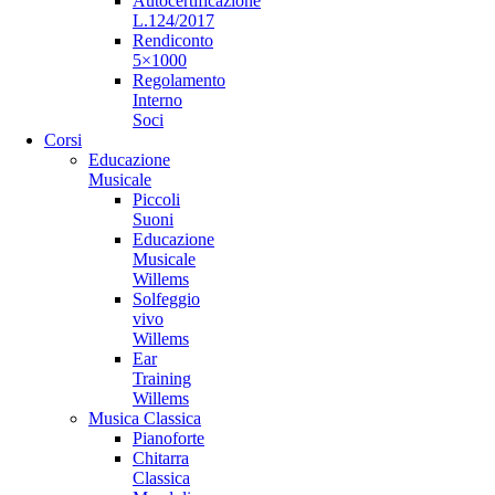
Autocertificazione
L.124/2017
Rendiconto
5×1000
Regolamento
Interno
Soci
Corsi
Educazione
Musicale
Piccoli
Suoni
Educazione
Musicale
Willems
Solfeggio
vivo
Willems
Ear
Training
Willems
Musica Classica
Pianoforte
Chitarra
Classica